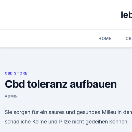
Skip
to
le
content
HOME
CB
CBD STORE
Cbd toleranz aufbauen
ADMIN
Sie sorgen für ein saures und gesundes Milieu in de
schädliche Keime und Pilze nicht gedeihen können.