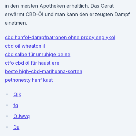
in den meisten Apotheken erhältlich. Das Gerät
erwärmt CBD-Öl und man kann den erzeugten Dampf
einatmen.
cbd hanföl-dampfpatronen ohne propylenglykol
cbd oil wheaton il
cbd salbe für unruhige beine
ctfo cbd öl für haustiere
beste high-cbd-marihuana-sorten
pethonesty hanf kaut
Qjk
fq
OJwvq
Du