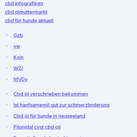
cbd infografiken
cbd ölmuttermarkt
cbd für hunde aktuell
Gzb
vw
Kxin
WZr
hfVDv
Cbd öl verschrieben bekommen
Ist hanfsamenöl gut zur schmerzlinderung
Cbd öl für hunde in neuseeland
Pilonidal cyst cbd oil