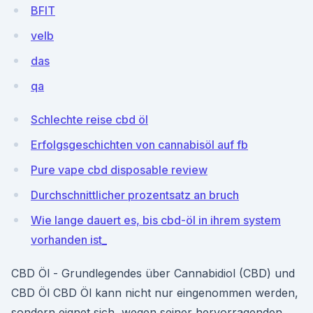
BFlT
veIb
das
qa
Schlechte reise cbd öl
Erfolgsgeschichten von cannabisöl auf fb
Pure vape cbd disposable review
Durchschnittlicher prozentsatz an bruch
Wie lange dauert es, bis cbd-öl in ihrem system
vorhanden ist_
CBD Öl - Grundlegendes über Cannabidiol (CBD) und
CBD Öl CBD Öl kann nicht nur eingenommen werden,
sondern eignet sich, wegen seiner hervorragenden