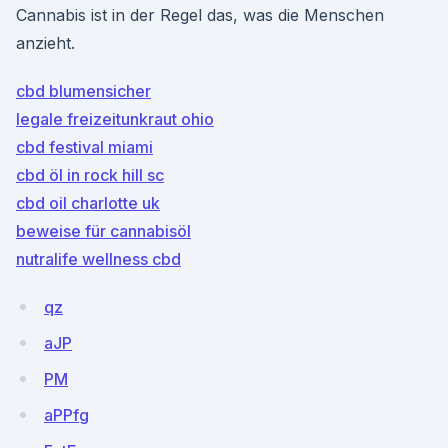
Cannabis ist in der Regel das, was die Menschen
anzieht.
cbd blumensicher
legale freizeitunkraut ohio
cbd festival miami
cbd öl in rock hill sc
cbd oil charlotte uk
beweise für cannabisöl
nutralife wellness cbd
qz
aJP
PM
aPPfg