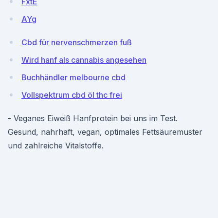
FxtE
AYg
Cbd für nervenschmerzen fuß
Wird hanf als cannabis angesehen
Buchhändler melbourne cbd
Vollspektrum cbd öl thc frei
- Veganes Eiweiß Hanfprotein bei uns im Test.
Gesund, nahrhaft, vegan, optimales Fettsäuremuster
und zahlreiche Vitalstoffe.